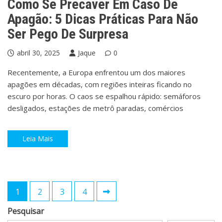
Como Se Precaver Em Caso De
Apagão: 5 Dicas Práticas Para Não
Ser Pego De Surpresa
abril 30, 2025
Jaque
0
Recentemente, a Europa enfrentou um dos maiores
apagões em décadas, com regiões inteiras ficando no
escuro por horas. O caos se espalhou rápido: semáforos
desligados, estações de metrô paradas, comércios
Leia Mais
Paginação
1
2
3
4
de
Pesquisar