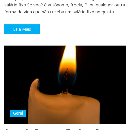
salário fixo Se você é autônomo, freela, PJ ou qualquer outra
forma de vida que não receba um salário fixo no quinto
Leia Mais
Geral