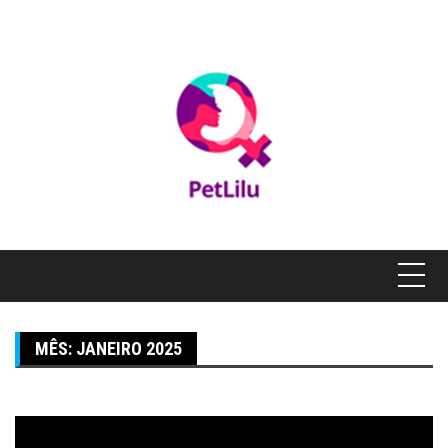
Pular
para
o
conteúdo
MÊS:
JANEIRO 2025