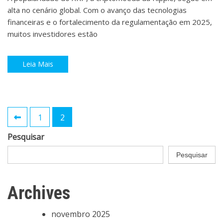
alta no cenário global. Com o avanço das tecnologias
financeiras e o fortalecimento da regulamentação em 2025,
muitos investidores estão
Leia Mais
Paginação
1
2
de
Pesquisar
posts
Pesquisar
Archives
novembro 2025