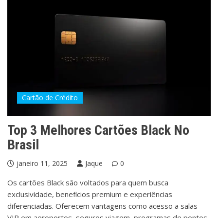
Cartão de Crédito
Top 3 Melhores Cartões Black No
Brasil
janeiro 11, 2025
Jaque
0
Os cartões Black são voltados para quem busca
exclusividade, benefícios premium e experiências
diferenciadas. Oferecem vantagens como acesso a salas
VIP em aeroportos, seguros viagem, programas de pontos