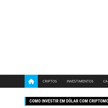
Pular
para
o
conteúdo
CRIPTOS
INVESTIMENTOS
CA
COMO INVESTIR EM DÓLAR COM CRIPTOM